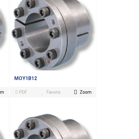
MOY1B12
om
PDF
Favoris
Zoom