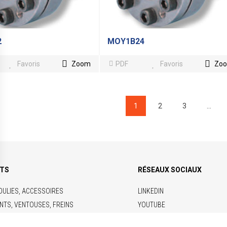
2
MOY1B24
Favoris
Zoom
PDF
Favoris
Zo
1
2
3
…
ITS
RÉSEAUX SOCIAUX
OULIES, ACCESSOIRES
LINKEDIN
NTS, VENTOUSES, FREINS
YOUTUBE
RIQUES