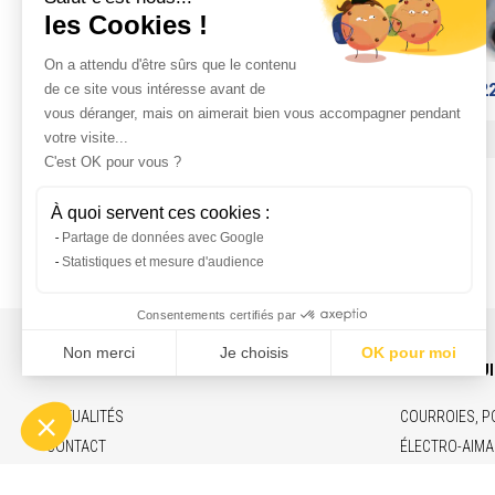
MOY1B2
PDF
INFOS ET CONTACT
NOS PRODU
ACTUALITÉS
COURROIES, P
CONTACT
ÉLECTRO-AIMA
RECRUTEMENT
VÉRINS ÉLECT