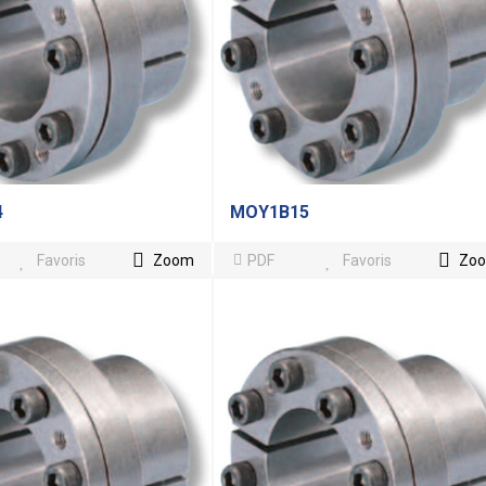
4
MOY1B15
Favoris
Zoom
PDF
Favoris
Zo