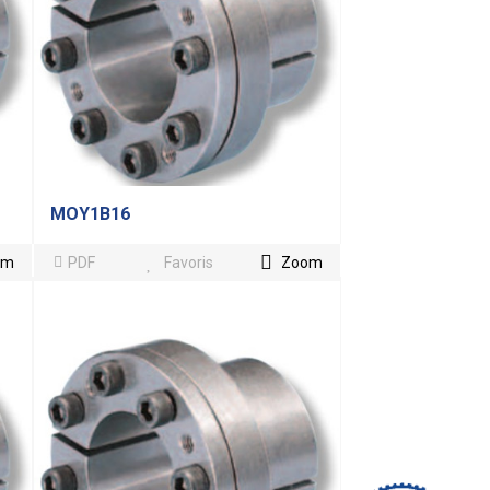
MOY1B16
om
PDF
Favoris
Zoom