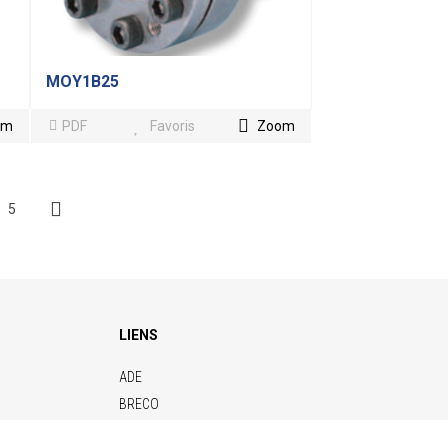
MOY1B25
om
PDF
Favoris
Zoom
5
Next
LIENS
ADE
BRECO
CONTITECH