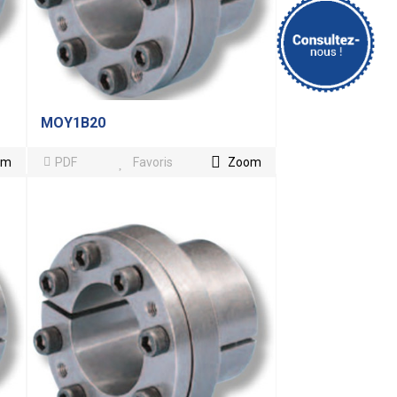
MOY1B20
om
PDF
Favoris
Zoom