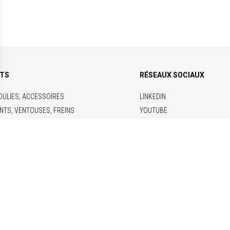
ITS
RÉSEAUX SOCIAUX
OULIES, ACCESSOIRES
LINKEDIN
NTS, VENTOUSES, FREINS
YOUTUBE
RIQUES
ONCTIONS
 & DOCUMENTATIONS
arbanniers, 92230 Gennevilliers, France – Téléphone : +33 1 46 13 80