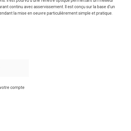
ons. Il est pourvu d'une fenêtre optique permettant un meilleur
rant continu avec asservissement. Il est conçu sur la base d'un
n rendant la mise en oeuvre particulièrement simple et pratique.
r
à votre compte