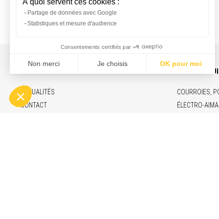
INFOS ET CONTACT
NOS PRODU
ACTUALITÉS
COURROIES, P
CONTACT
ÉLECTRO-AIMA
RECRUTEMENT
VÉRINS ÉLECT
MENTIONS LÉGALES
MARCHÉS & F
ENGAGEMENTS
© Copyright 2026 - Binder Magnetic
1 Allée des B