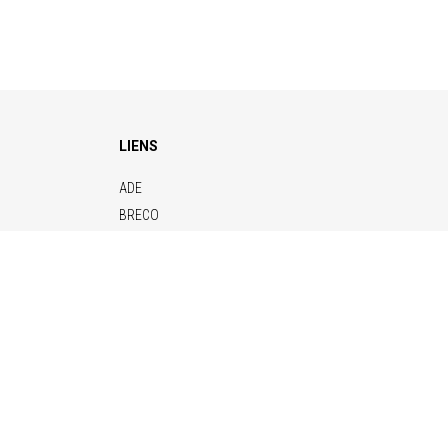
LIENS
ADE
BRECO
CONTITECH
ELERO
KENDRION
NAFSA
VETTER
 80