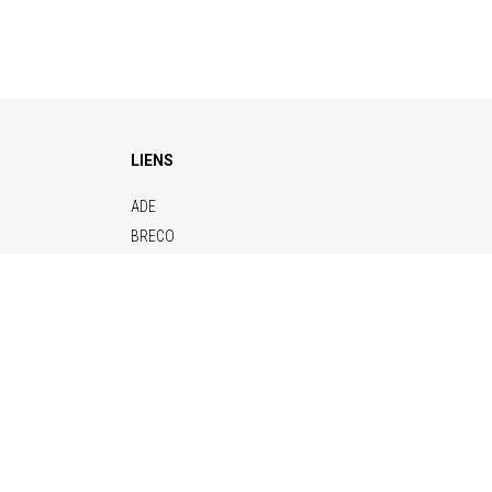
LIENS
ADE
BRECO
CONTITECH
ELERO
KENDRION
NAFSA
VETTER
 80