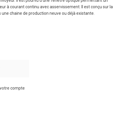
onvoyeur. Il est pourvu d'une fenêtre optique permettant un
eur à courant continu avec asservissement. Il est conçu sur la
s une chaine de production neuve ou déjà existante.
r
à votre compte