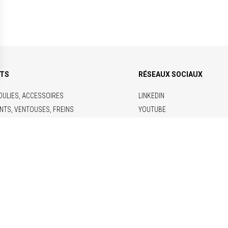
ITS
RÉSEAUX SOCIAUX
OULIES, ACCESSOIRES
LINKEDIN
NTS, VENTOUSES, FREINS
YOUTUBE
RIQUES
ONCTIONS
 & DOCUMENTATIONS
arbanniers, 92230 Gennevilliers, France – Téléphone : +33 1 46 13 80