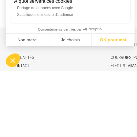
INFOS ET CONTACT
NOS PRODU
ACTUALITÉS
COURROIES, P
CONTACT
ÉLECTRO-AIMA
RECRUTEMENT
VÉRINS ÉLECT
MENTIONS LÉGALES
MARCHÉS & F
ENGAGEMENTS
© Copyright 2026 - Binder Magnetic
1 Allée des B