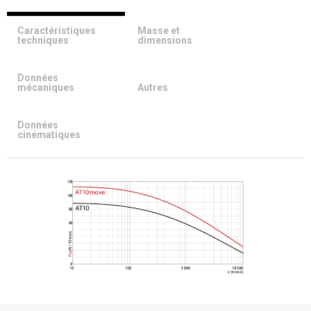
Caractéristiques
Masse et
techniques
dimensions
Données
mécaniques
Autres
Données
cinématiques