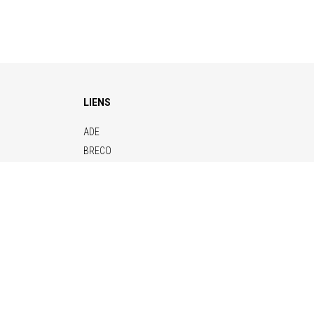
LIENS
ADE
BRECO
CONTITECH
ELERO
KENDRION
NAFSA
VETTER
 80