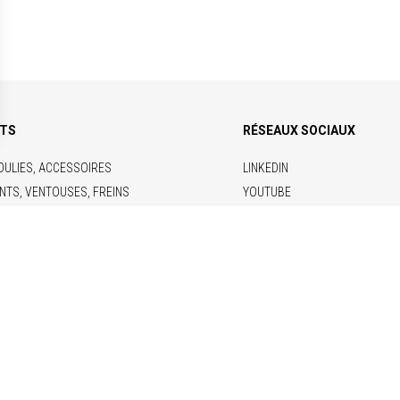
ITS
RÉSEAUX SOCIAUX
OULIES, ACCESSOIRES
LINKEDIN
NTS, VENTOUSES, FREINS
YOUTUBE
RIQUES
ONCTIONS
 & DOCUMENTATIONS
arbanniers, 92230 Gennevilliers, France – Téléphone : +33 1 46 13 80