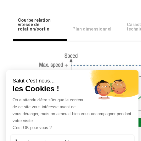
Courbe relation
vitesse de
Caract
rotation/sortie
Plan dimensionnel
techni