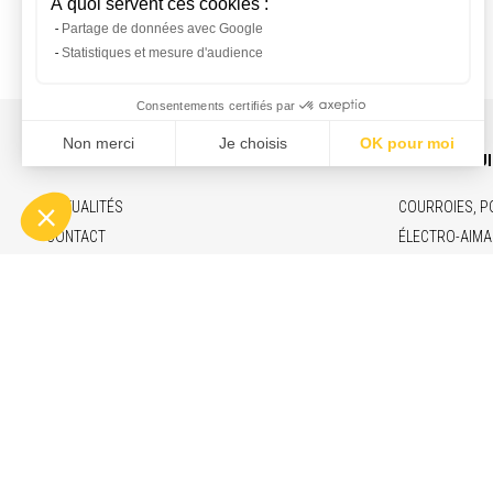
INFOS ET CONTACT
NOS PRODU
ACTUALITÉS
COURROIES, P
CONTACT
ÉLECTRO-AIMA
RECRUTEMENT
VÉRINS ÉLECT
MENTIONS LÉGALES
MARCHÉS & F
ENGAGEMENTS
© Copyright 2026 - Binder Magnetic
1 Allée des B