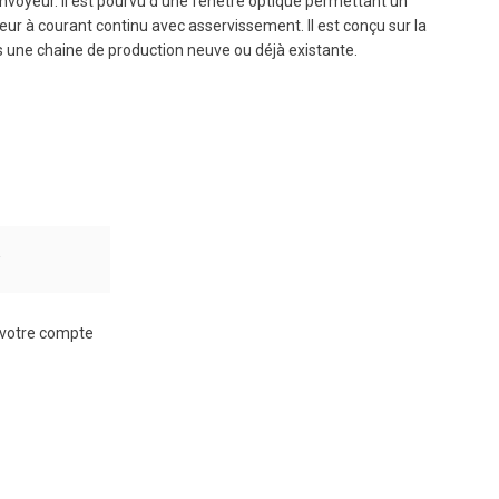
onvoyeur. Il est pourvu d'une fenêtre optique permettant un
eur à courant continu avec asservissement. Il est conçu sur la
s une chaine de production neuve ou déjà existante.
r
à votre compte