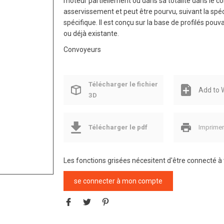
moteur partiellement ou dans sa totalité dans le co
asservissement et peut être pourvu, suivant la spé
spécifique. Il est conçu sur la base de profilés po
ou déjà existante.
Convoyeurs
Télécharger le fichier
Add to W
3D
Télécharger le pdf
Imprime
Les fonctions grisées nécesitent d'être connecté 
se connecter à mon compte