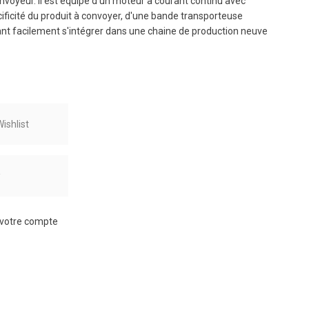
nvoyeur. Il est équipé d'un moteur à courant continu avec
cificité du produit à convoyer, d'une bande transporteuse
uvant facilement s'intégrer dans une chaine de production neuve
ishlist
r
à votre compte