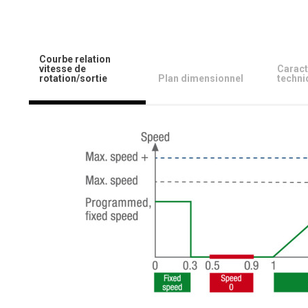
Courbe relation
vitesse de
Caract
rotation/sortie
Plan dimensionnel
techni