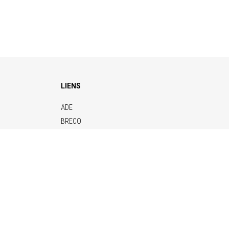
LIENS
ADE
BRECO
CONTITECH
ELERO
KENDRION
NAFSA
VETTER