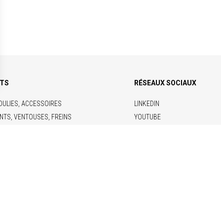
ITS
RÉSEAUX SOCIAUX
OULIES, ACCESSOIRES
LINKEDIN
NTS, VENTOUSES, FREINS
YOUTUBE
RIQUES
ONCTIONS
 & DOCUMENTATIONS