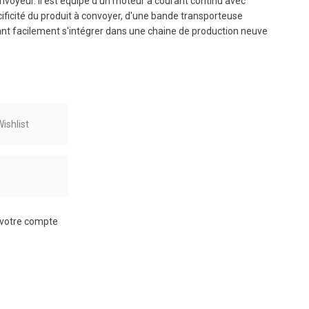
nvoyeur. Il est équipé d'un moteur à courant continu avec
cificité du produit à convoyer, d'une bande transporteuse
uvant facilement s'intégrer dans une chaine de production neuve
ishlist
r
à votre compte