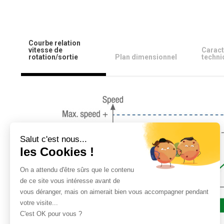
Courbe relation
vitesse de
Caract
rotation/sortie
Plan dimensionnel
techni