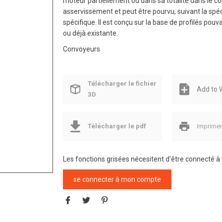
moteur partiellement ou dans sa totalité dans le co
asservissement et peut être pourvu, suivant la spé
spécifique. Il est conçu sur la base de profilés po
ou déjà existante.
Convoyeurs
Télécharger le fichier
Add to W
3D
Télécharger le pdf
Imprime
Les fonctions grisées nécesitent d'être connecté 
se connecter à mon compte