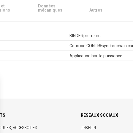
 et
Données
sions
mécaniques
Autres
BINDERpremium
Courroie CONTI®synchrochain ca
Application haute puissance
ITS
RÉSEAUX SOCIAUX
OULIES, ACCESSOIRES
LINKEDIN