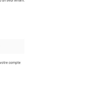
d’un seul tenant.
r
à votre compte