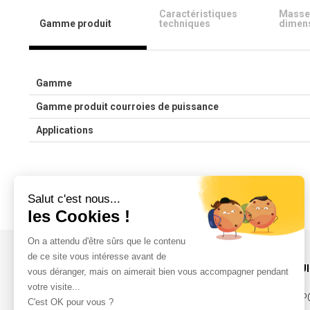
Caractéristiques
Masse
Gamme produit
techniques
dimen
Gamme
Gamme produit courroies de puissance
Applications
INFOS ET CONTACT
NOS PRODU
ACTUALITÉS
COURROIES, P