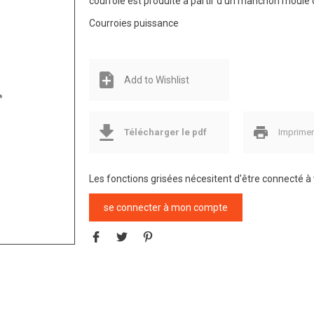
courroie est produite à partir d’un manchon moulé 
Courroies puissance
Add to Wishlist
Télécharger le pdf
Imprime
Les fonctions grisées nécesitent d'être connecté 
se connecter à mon compte