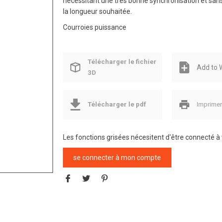
nécessitant une très bonne synchronisation et sans j
la longueur souhaitée.
Courroies puissance
Télécharger le fichier
Add to W
3D
Télécharger le pdf
Imprime
Les fonctions grisées nécesitent d'être connecté 
se connecter à mon compte