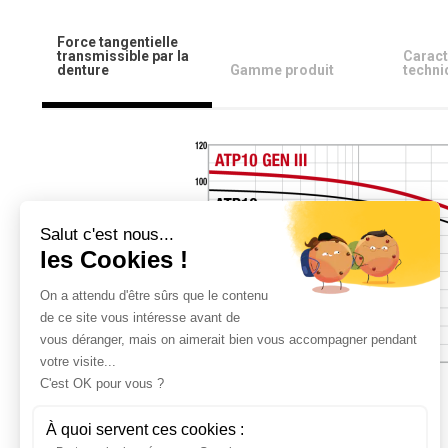
Force tangentielle
transmissible par la
Caract
denture
Gamme produit
techni