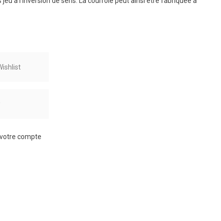
eu à l’inversion de sens. La courroie peut ainsi être fabriquée à
ishlist
r
à votre compte