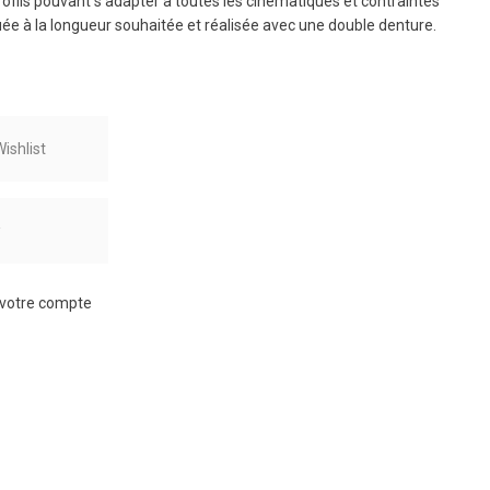
ofils pouvant s’adapter à toutes les cinématiques et contraintes
quée à la longueur souhaitée et réalisée avec une double denture.
ishlist
r
à votre compte