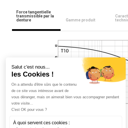
Force tangentielle
transmissible par la
Caract
denture
Gamme produit
techni