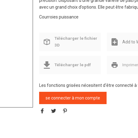
précision. Disposant d’une grande variété de pas/pr
avec un grand choix d’options. Elle peut être fabri
Courroies puissance
Télécharger le fichier
Add to W
3D
Télécharger le pdf
Imprime
Les fonctions grisées nécesitent d'être connecté 
se connecter à mon compte