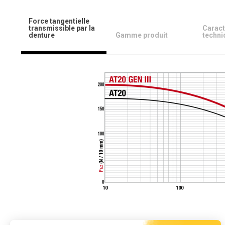
Force tangentielle
transmissible par la
Caract
denture
Gamme produit
techni