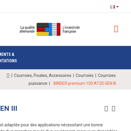
MENTS &
NTATIONS
|
Courroies, Poulies, Accessoires
|
Courroies
|
Courroies
puissance
|
BINDER premium 100 AT20 GEN III
N III
est adaptée pour des applications nécessitant une bonne