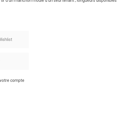
rtir d’un manchon moulé d’un seul tenant ; longueurs disponibles
ishlist
r
à votre compte