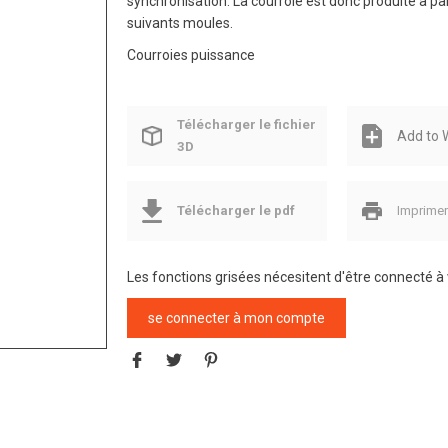
synchronisation. La courroie est donc produite à pa
suivants moules.
Courroies puissance
Télécharger le fichier
Add to W
3D
Télécharger le pdf
Imprime
Les fonctions grisées nécesitent d'être connecté 
se connecter à mon compte