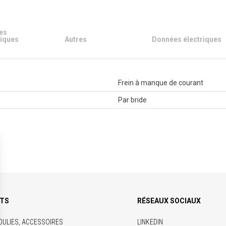
es
iques
Autres
Données électriques
Frein à manque de courant
Par bride
ITS
RÉSEAUX SOCIAUX
OULIES, ACCESSOIRES
LINKEDIN