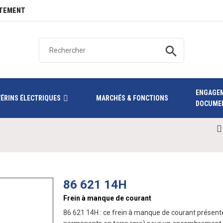
TEMENT
search
ENGAGE
VÉRINS ÉLECTRIQUES
MARCHÉS & FONCTIONS
DOCUME
86 621 14H
Frein à manque de courant
86 621 14H : ce frein à manque de courant présente