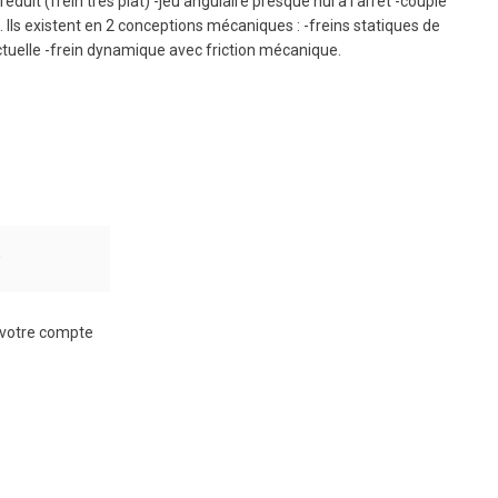
it (frein très plat) -jeu angulaire presque nul à l'arrêt -couple
. Ils existent en 2 conceptions mécaniques : -freins statiques de
tuelle -frein dynamique avec friction mécanique.
r
à votre compte