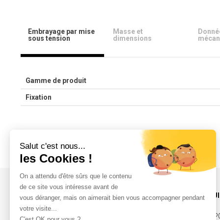
Embrayage par mise
Masse et
Donné
sous tension
dimensions
mécan
Gamme de produit
Fixation
INFOS ET CONTACT
NOS PRODU
ACTUALITÉS
COURROIES, P