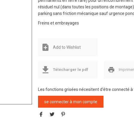
permanents en terre rare) pour un encombrement rédu
résiduel nul (dans toutes les positions de montage)
parking sans friction mécanique sauf urgence ponc
Freins et embrayages
Add to Wishlist
Télécharger le pdf
Imprime
Les fonctions grisées nécesitent d'être connecté 
se connecter à mon compte