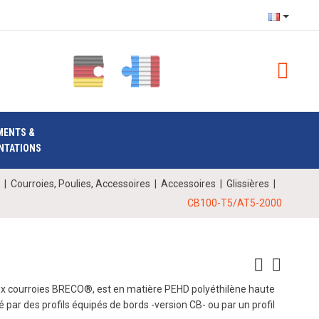
MENTS &
NTATIONS
|
Courroies, Poulies, Accessoires
|
Accessoires
|
Glissières
|
CB100-T5/AT5-2000
aux courroies BRECO®, est en matière PEHD polyéthilène haute
é par des profils équipés de bords -version CB- ou par un profil