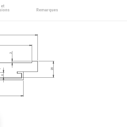
 et
sions
Remarques