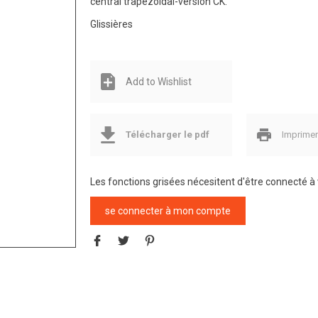
central trapézoidal-version CK.
Glissières
Add to Wishlist
Télécharger le pdf
Imprime
Les fonctions grisées nécesitent d'être connecté 
se connecter à mon compte