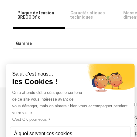
Plaque de tension
Caractéristiques
Masse
BRECO®fix
techniques
dimen
Gamme
INFOS ET CONTACT
NOS PRODU
ACTUALITÉS
COURROIES, P
CONTACT
ÉLECTRO-AIMA
RECRUTEMENT
VÉRINS ÉLECT