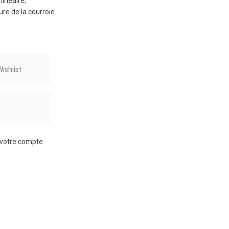
inéaire;
ure de la courroie.
ishlist
r
à votre compte