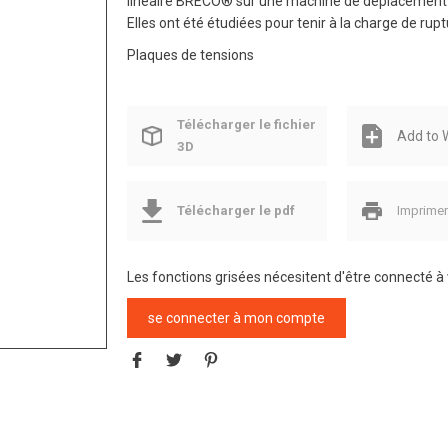
linéaire BRECO® sur une machine de déplacement l
Elles ont été étudiées pour tenir à la charge de rupt
Plaques de tensions
Télécharger le fichier
Add to W
3D
Télécharger le pdf
Imprime
Les fonctions grisées nécesitent d'être connecté 
se connecter à mon compte