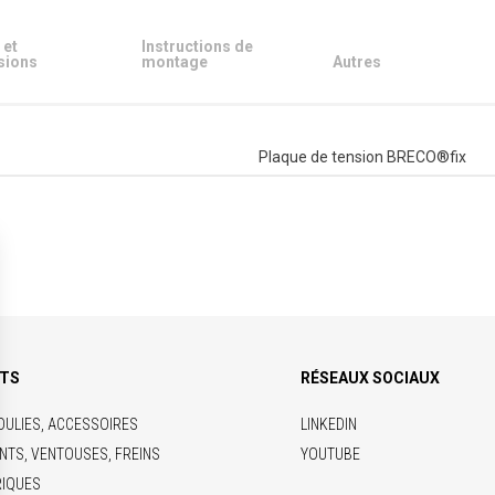
 et
Instructions de
sions
montage
Autres
Plaque de tension BRECO®fix
ITS
RÉSEAUX SOCIAUX
OULIES, ACCESSOIRES
LINKEDIN
NTS, VENTOUSES, FREINS
YOUTUBE
RIQUES