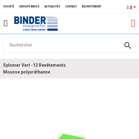
SOCIÉTÉ
GROUPE BRECO
ACTUALITÉS
CONTACT
RECRUTEMENT
search
Sylomer Vert -12 Revêtements
Mousse polyuréthanne