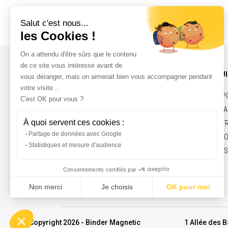
INFOS ET CONTACT
NOS PRODU
ACTUALITÉS
COURROIES, P
CONTACT
ÉLECTRO-AIMA
RECRUTEMENT
VÉRINS ÉLECT
MENTIONS LÉGALES
MARCHÉS & F
ENGAGEMENTS
© Copyright 2026 - Binder Magnetic
1 Allée des B