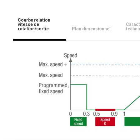
Courbe relation
vitesse de
Caract
rotation/sortie
Plan dimensionnel
techni