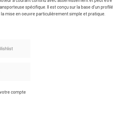
 moteur à courant continu avec asservissement et peut être
nsporteuse spécifique. Il est conçu sur la base d'un profilé
t la mise en oeuvre particulièrement simple et pratique.
ishlist
r
à votre compte