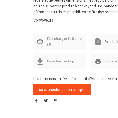
légers et de petites dimensions. Il est équipé d'un
équipé suivant le produit à convoyer d'une bande tra
offrant de multiples possibilités de fixation rendan
Convoyeurs
Télécharger le fichier
Add to W
3D
Télécharger le pdf
Imprime
Les fonctions grisées nécesitent d'être connecté 
se connecter à mon compte